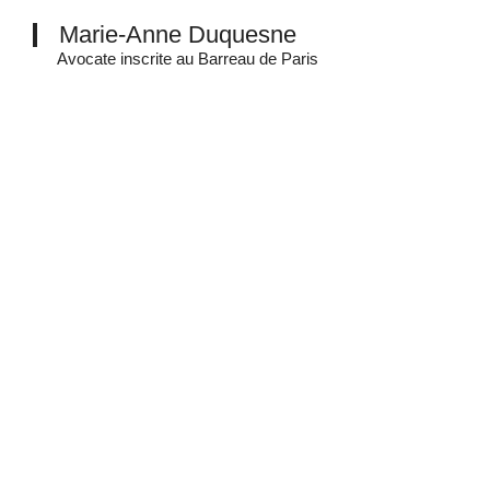
Marie-Anne Duquesne
Avocate inscrite au Barreau de Paris
3 avenue des Ternes | 75017 paris
Du lundi au vendredi | De 9h00 à 19h00
Contactez Marie-Anne Duquesne
+33 (0)7 70 30 81 49